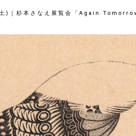
1(土)｜杉本さなえ展覧会「Again Tomorr