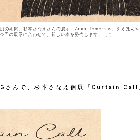
31(土)の期間、杉本さなえさんの展示「Again Tomorrow」を
今回の展示に合わせて、新しい本を発売します。（こ...
NGさんで、杉本さなえ個展『Curtain Cal